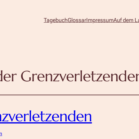
Tagebuch
Glossar
Impressum
Auf dem L
der Grenzverletzende
nzverletzenden
n