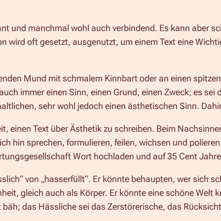
gant und manchmal wohl auch verbindend. Es kann aber sch
ird oft gesetzt, ausgenutzt, um einem Text eine Wichtigke
ötenden Mund mit schmalem Kinnbart oder an einen spitz
 auch immer einen Sinn, einen Grund, einen Zweck; es sei 
ltlichen, sehr wohl jedoch einen ästhetischen Sinn. Dahin
it, einen Text über Ästhetik zu schreiben. Beim Nachsinne
h hin sprechen, formulieren, feilen, wichsen und polieren,
wertungsgesellschaft Wort hochladen und auf 35 Cent Jahr
slich“ von „hasserfüllt“. Er könnte behaupten, wer sich s
heit, gleich auch als Körper. Er könnte eine schöne Welt kr
t bäh; das Hässliche sei das Zerstörerische, das Rücksich