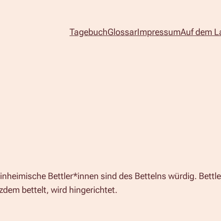
Tagebuch
Glossar
Impressum
Auf dem L
einheimische Bettler*innen sind des Bettelns würdig. Bettl
em bettelt, wird hingerichtet.